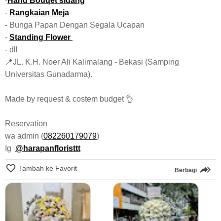
-
Hand Bouqet sidang
-
Rangkaian Meja
- Bunga Papan Dengan Segala Ucapan
-
Standing Flower
- dll
📍JL. K.H. Noer Ali Kalimalang - Bekasi (Samping
Universitas Gunadarma).
Made by request & costem budget 👌
Reservation
wa admin (
082260179079
)
Ig
@harapanfloristtt
Tambah ke Favorit
Berbagi