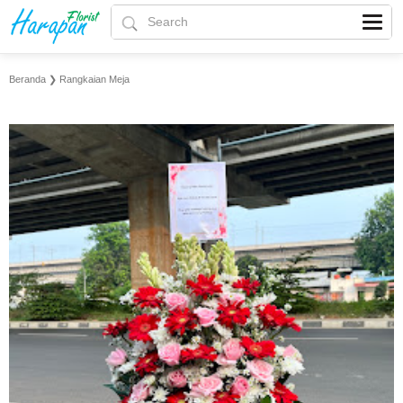
Beranda
❯
Rangkaian Meja