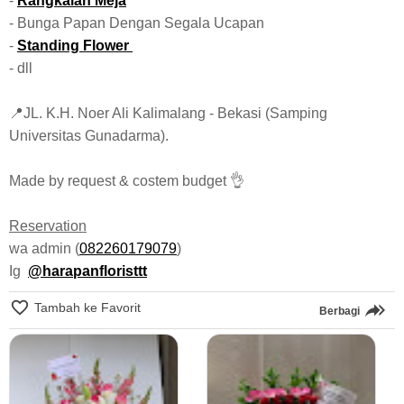
-
Rangkaian Meja
- Bunga Papan Dengan Segala Ucapan
-
Standing Flower
- dll
📍JL. K.H. Noer Ali Kalimalang - Bekasi (Samping
Universitas Gunadarma).
Made by request & costem budget 👌
Reservation
wa admin (
082260179079
)
Ig
@harapanfloristtt
Tambah ke Favorit
Berbagi