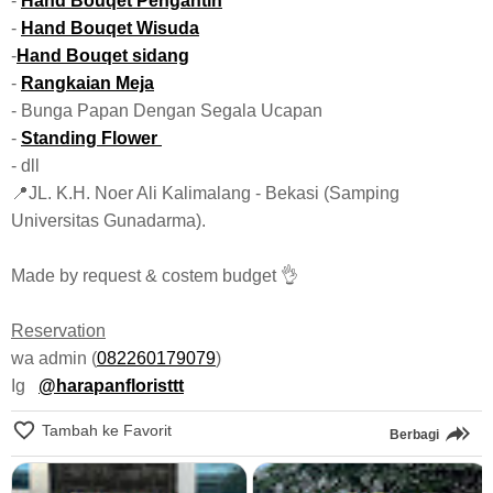
-
Hand Bouqet Pengantin
-
Hand Bouqet Wisuda
-
Hand Bouqet sidang
-
Rangkaian Meja
- Bunga Papan Dengan Segala Ucapan
-
Standing Flower
- dll
📍JL. K.H. Noer Ali Kalimalang - Bekasi (Samping
Universitas Gunadarma).
Made by request & costem budget 👌
Reservation
wa admin (
082260179079
)
Ig
@harapanfloristtt
Tambah ke Favorit
Berbagi