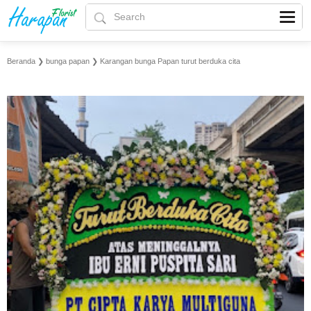
Beranda
❯
bunga papan
❯
Karangan bunga Papan turut berduka cita