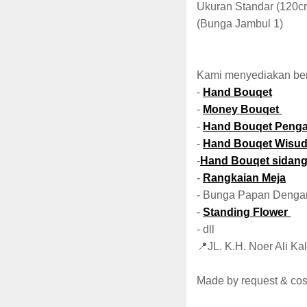
Ukuran Standar (120c
(Bunga Jambul 1)
Kami menyediakan be
-
Hand Bouqet
-
Money Bouqet
-
Hand Bouqet Penga
-
Hand Bouqet Wisu
-
Hand Bouqet sidan
-
Rangkaian Meja
- Bunga Papan Denga
-
Standing Flower
- dll
📍JL. K.H. Noer Ali K
Made by request & co