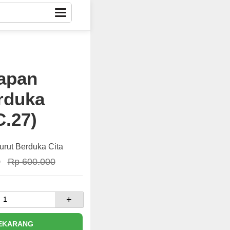
apan
rduka
C.27)
rut Berduka Cita
0
Rp 600.000
+
SEKARANG