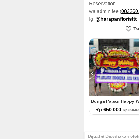
Reservation
wa admin fee (
082260
Ig
@harapanfloristtt
Tam
Bunga Papan Turut Berduka Cita (TBC.28)
Bunga Papan Turut Berduka Cita (TBC.27)
0
Rp 500.000
Rp 650.000
Rp 600.000
Rp 600.000
Rp 800.00
Dijual & Disediakan ole