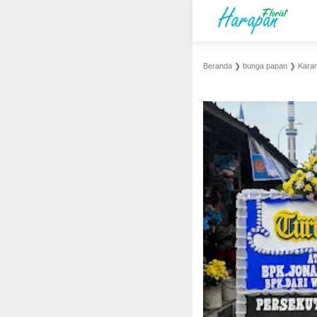
Beranda
❯
bunga papan
❯
Karan