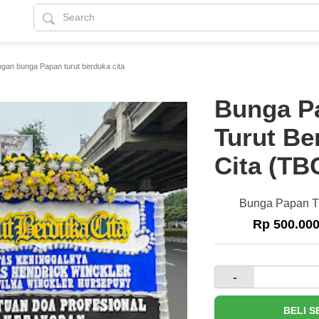
gan bunga Papan turut berduka cita
Bunga P
Turut Be
Cita (TB
Bunga Papan Tu
Rp 500.00
-
BELI 