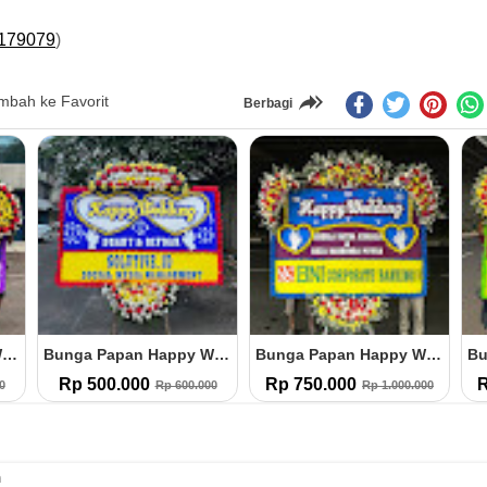
179079
)
bah ke Favorit
Berbagi
Bunga Papan Happy Wedding (HW.25)
Bunga Papan Happy Wedding (HW.24)
Bunga Papan Happy Wedding (HW.23)
Rp 500.000
Rp 750.000
R
0
Rp 600.000
Rp 1.000.000
h