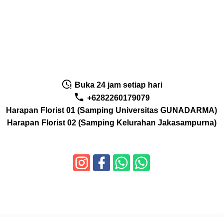
Buka 24 jam setiap hari
+6282260179079
Harapan Florist 01 (Samping Universitas GUNADARMA)
Harapan Florist 02 (Samping Kelurahan Jakasampurna)
Copyright
toko bunga harapan florist
- Theme by
ziilstudio.com