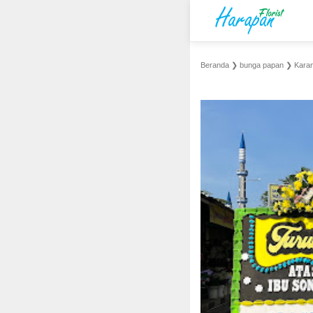
Beranda
❯
bunga papan
❯
Karan