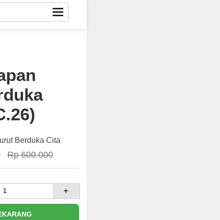
apan
rduka
C.26)
rut Berduka Cita
0
Rp 600.000
+
SEKARANG