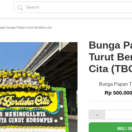
gan bunga Papan turut berduka cita
Bunga P
Turut Be
Cita (TB
Bunga Papan Tu
Rp 500.00
-
BELI 