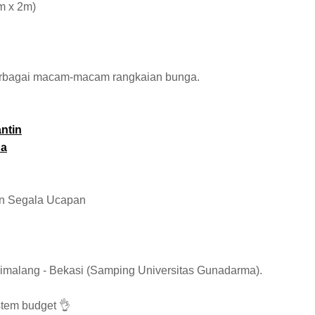
m x 2m)
rbagai macam-macam rangkaian bunga.
ntin
da
g
n Segala Ucapan
alimalang - Bekasi (Samping Universitas Gunadarma).
stem budget 👌