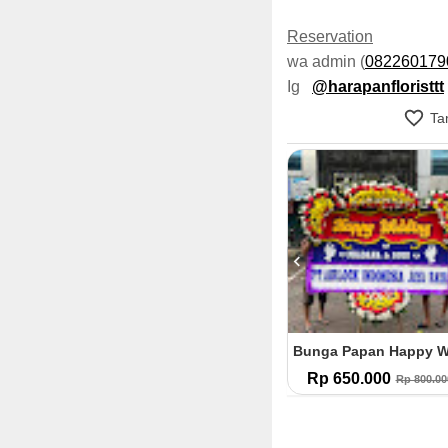
Reservation
wa admin (
082260179
Ig
@harapanfloristtt
Tam
Bunga Papan Turut Berduka Cita (TBC.27)
Bunga Papan Happy Wedding (HW.25)
Rp 500.000
Rp 650.000
Rp 
Rp 600.000
Rp 800.000