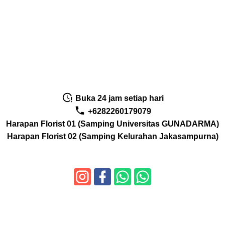
Buka 24 jam setiap hari
+6282260179079
Harapan Florist 01 (Samping Universitas GUNADARMA)
Harapan Florist 02 (Samping Kelurahan Jakasampurna)
Copyright
toko bunga harapan florist
- Theme by
ziilstudio.com