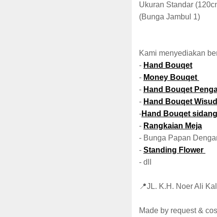
Ukuran Standar (120c
(Bunga Jambul 1)
Kami menyediakan be
-
Hand Bouqet
-
Money Bouqet
-
Hand Bouqet Penga
-
Hand Bouqet Wisu
-
Hand Bouqet sidan
-
Rangkaian Meja
- Bunga Papan Denga
-
Standing Flower
- dll
📍JL. K.H. Noer Ali K
Made by request & co